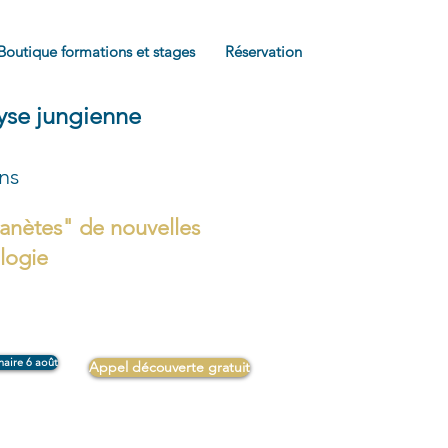
Boutique formations et stages
Réservation
lyse jungienne
ons
anètes" de nouvelles
ologie
naire 6 août
Appel découverte gratuit