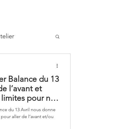
telier
er Balance du 13
 de l’avant et
 limites pour ne
ond dans la
ance du 13 Avril nous donne
ression
pour aller de l’avant et/ou