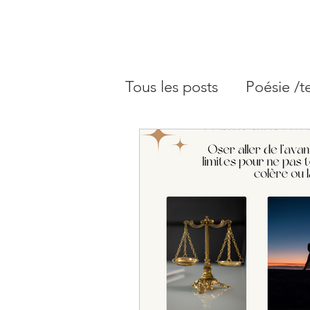
Tous les posts
Poésie /t
Blog astrologie - Arché
Blog astrologie - Plein