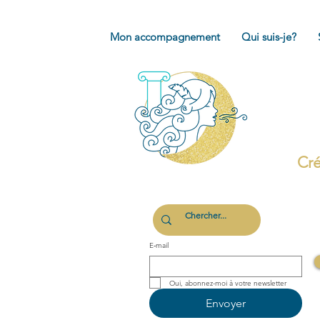
Mon accompagnement
Qui suis-je?
Cré
E‑mail
Oui, abonnez-moi à votre newsletter 
Envoyer