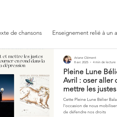
exte de chansons
Enseignement relié à un a
types
Conscience et psychologie - rêves
Ariane Clément
8 avr. 2025
4 min de lecture
Pleine Lune Béli
e Lune
Avril : oser aller
mettre les justes
pas tourner en r
Cette Pleine Lune Bélier Bal
colère ou la dép
l'occasion de nous mobiliser 
de défendre nos droits