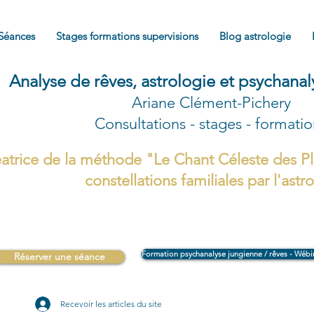
Séances
Stages formations supervisions
Blog astrologie
Analyse de rêves, astrologie et psychana
Ariane Clément-Pichery
Consultations - stages - formati
atrice de la méthode "Le Chant Céleste des Pl
constellations familiales par l'astr
Formation psychanalyse jungienne / rêves - Wébi
Réserver une séance
Recevoir les articles du site