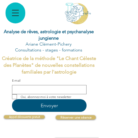
Analyse de rêves, astrologie et psychanalyse
jungienne
Ariane Clément-Pichery
Consultations - stages - formations
Créatrice de la méthode "Le Chant Céleste
des Planètes" de nouvelles constellations
familiales par l'astrologie
E‑mail
Oui, abonnez-moi à votre newsletter 
Envoyer
Appel découverte gratuit
Réserver une séance