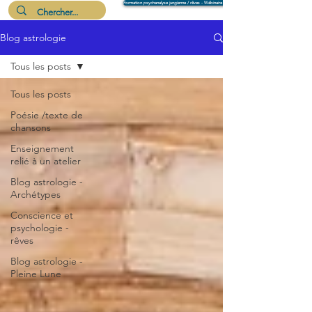
Formation psychanalyse jungienne / rêves - Wébinaire 6 août
Blog astrologie
Me suivre
Tous les posts
Tous les posts
Poésie /texte de
chansons
Enseignement
relié à un atelier
Blog astrologie -
Archétypes
Conscience et
psychologie -
rêves
Blog astrologie -
Pleine Lune