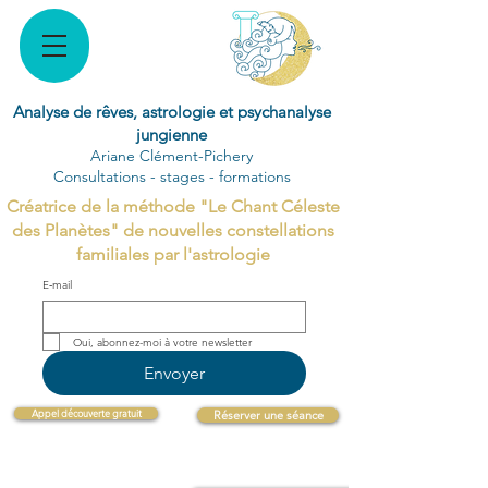
Analyse de rêves, astrologie et psychanalyse
jungienne
Ariane Clément-Pichery
Consultations - stages - formations
Créatrice de la méthode "Le Chant Céleste
des Planètes" de nouvelles constellations
familiales par l'astrologie
E‑mail
Oui, abonnez-moi à votre newsletter 
Envoyer
Appel découverte gratuit
Réserver une séance