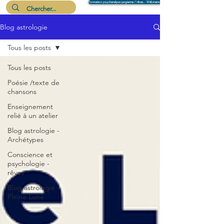
Formation psychanalyse jungienne / rêves - Wébinaire 6 août
Blog astrologie
Me suivre
Tous les posts
Tous les posts
Poésie /texte de
chansons
Enseignement
relié à un atelier
Blog astrologie -
Archétypes
Conscience et
psychologie -
rêves
Blog astrologie -
Pleine Lune