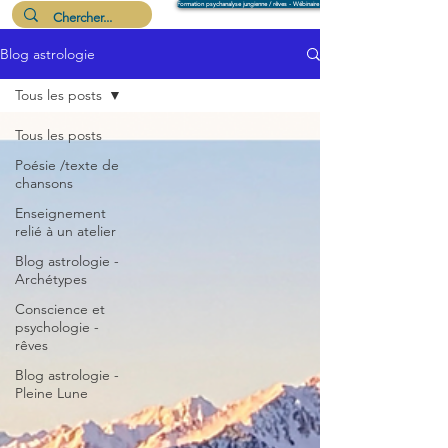
Formation psychanalyse jungienne / rêves - Wébinaire 6 août
Blog astrologie
Me suivre
Tous les posts
Tous les posts
Poésie /texte de
chansons
Enseignement
relié à un atelier
Blog astrologie -
Archétypes
Conscience et
psychologie -
rêves
Blog astrologie -
Pleine Lune