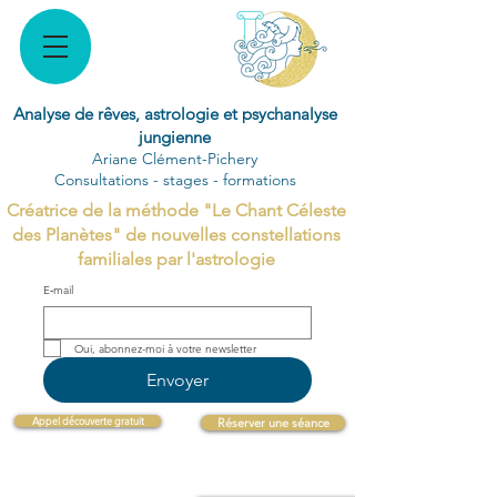
Analyse de rêves, astrologie et psychanalyse
jungienne
Ariane Clément-Pichery
Consultations - stages - formations
Créatrice de la méthode "Le Chant Céleste
des Planètes" de nouvelles constellations
familiales par l'astrologie
E‑mail
Oui, abonnez-moi à votre newsletter 
Envoyer
Appel découverte gratuit
Réserver une séance