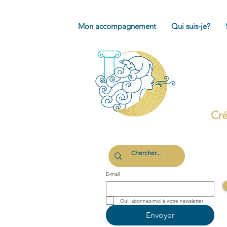
Mon accompagnement
Qui suis-je?
Cré
E‑mail
Oui, abonnez-moi à votre newsletter 
Envoyer