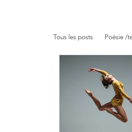
Tous les posts
Poésie /t
Blog astrologie - Arché
Blog astrologie - Plein