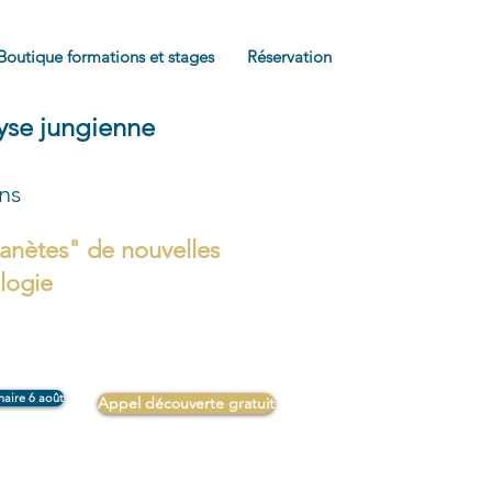
Boutique formations et stages
Réservation
lyse jungienne
ons
anètes" de nouvelles
ologie
naire 6 août
Appel découverte gratuit