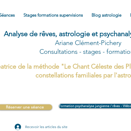
Séances
Stages formations supervisions
Blog astrologie
Analyse de rêves, astrologie et psychana
Ariane Clément-Pichery
Consultations - stages - formati
atrice de la méthode "Le Chant Céleste des Pl
constellations familiales par l'astr
Formation psychanalyse jungienne / rêves - Wébi
Réserver une séance
Recevoir les articles du site