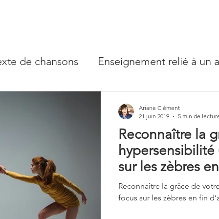
exte de chansons
Enseignement relié à un a
types
Conscience et psychologie - rêves
Ariane Clément
21 juin 2019
5 min de lectur
Reconnaître la g
e Lune
hypersensibilité
sur les zèbres en 
Reconnaître la grâce de votre
focus sur les zèbres en fin d’a