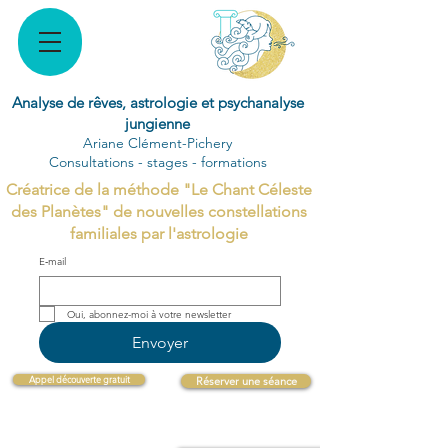
Analyse de rêves, astrologie et psychanalyse
jungienne
Ariane Clément-Pichery
Consultations - stages - formations
Créatrice de la méthode "Le Chant Céleste
des Planètes" de nouvelles constellations
familiales par l'astrologie
E‑mail
Oui, abonnez-moi à votre newsletter 
Envoyer
Appel découverte gratuit
Réserver une séance