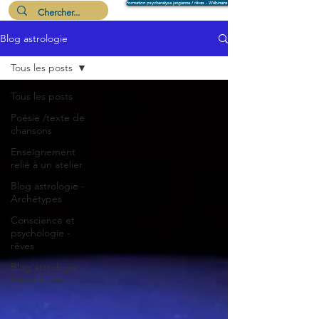
Formation psychanalyse jungienne / rêves - Wébinaire 6 août
Blog astrologie
Me suivre
Tous les posts
Tous les posts
Poésie /texte de
chansons
Enseignement
relié à un atelier
Blog astrologie -
Archétypes
Conscience et
psychologie -
rêves
Blog astrologie -
Pleine Lune