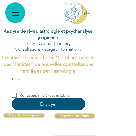
Analyse de rêves, astrologie et psychanalyse
jungienne
Ariane Clément-Pichery
Consultations - stages - formations
Créatrice de la méthode "Le Chant Céleste
des Planètes" de nouvelles constellations
familiales par l'astrologie
E‑mail
Oui, abonnez-moi à votre newsletter 
Envoyer
Appel découverte gratuit
Réserver une séance