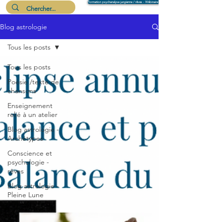
Formation psychanalyse jungienne / rêves - Wébinaire 6 août
Blog astrologie
Me suivre
Tous les posts
Tous les posts
Poésie /texte de
chansons
Enseignement
relié à un atelier
Blog astrologie -
Archétypes
Conscience et
psychologie -
rêves
Blog astrologie -
Pleine Lune