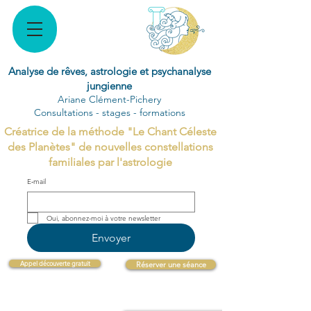
Analyse de rêves, astrologie et psychanalyse
jungienne
Ariane Clément-Pichery
Consultations - stages - formations
Créatrice de la méthode "Le Chant Céleste
des Planètes" de nouvelles constellations
familiales par l'astrologie
E‑mail
Oui, abonnez-moi à votre newsletter 
Envoyer
Appel découverte gratuit
Réserver une séance