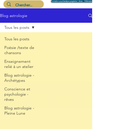
Formation psychanalyse jungienne / rêves - Wébinaire 6 août
Blog astrologie
Me suivre
Tous les posts
Tous les posts
Poésie /texte de
chansons
Enseignement
relié à un atelier
Blog astrologie -
Archétypes
Conscience et
psychologie -
rêves
Blog astrologie -
Pleine Lune