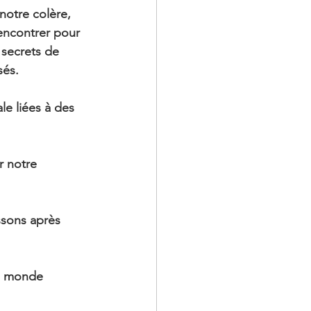
notre colère, 
encontrer pour 
 secrets de 
sés.
le liées à des 
r notre 
ssons après 
u monde 