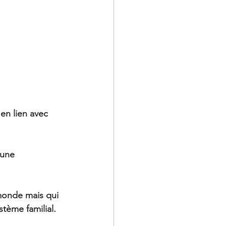
en lien avec 
’une 
 monde mais qui 
tème familial.