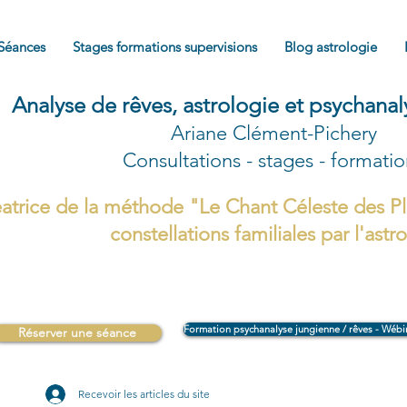
Séances
Stages formations supervisions
Blog astrologie
Analyse de rêves, astrologie et psychana
Ariane Clément-Pichery
Consultations - stages - formati
atrice de la méthode "Le Chant Céleste des Pl
constellations familiales par l'astr
Formation psychanalyse jungienne / rêves - Wébi
Réserver une séance
Recevoir les articles du site