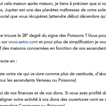
ut cela maison après maison, je tiens à préciser que si v
s, Jupiter est une des planètes maîtresses de votre solei
social que vous récupérez (attendre début décembre qu’i
e trouve le 28° degré du signe des Poissons ? 
Vous pouv
 sur 
www.astro.com
 et pour plus de simplification je vo
if des maisons concernées en fonction de vos ascendant
recte en :
oute votre vie qui va vivre comme plus de vastitude, d’a
pour les ascendants Verseau ou Poissons)
 ici de vos finances et de vos dons. Si vous avez profité de
ligner votre activité à vos dons des ouvertures vont se v
 Ascendant Capricorne ou Poissons)