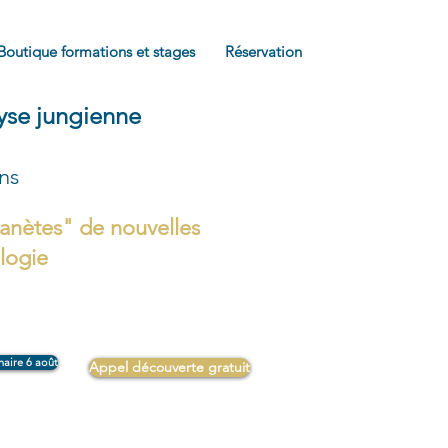
Boutique formations et stages
Réservation
lyse jungienne
ons
anètes" de nouvelles
ologie
naire 6 août
Appel découverte gratuit