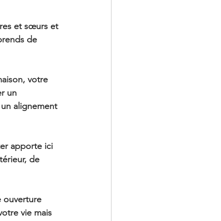
res et sœurs et 
prends de 
aison, votre 
r un 
t un alignement 
r apporte ici 
érieur, de 
ne ouverture 
otre vie mais 