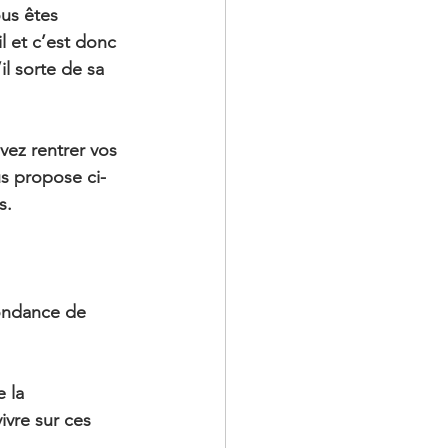
ous êtes 
l et c’est donc 
l sorte de sa 
ez rentrer vos 
us propose ci-
s.
bondance de 
 la 
ivre sur ces 