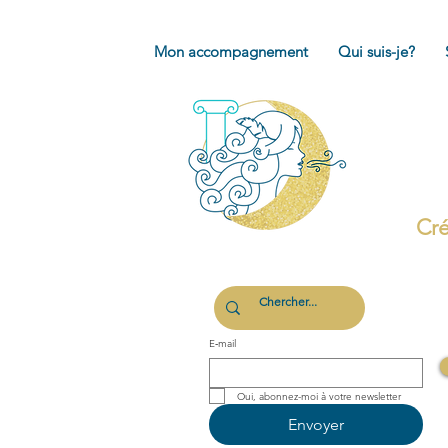
Mon accompagnement
Qui suis-je?
Cré
E‑mail
Oui, abonnez-moi à votre newsletter 
Envoyer