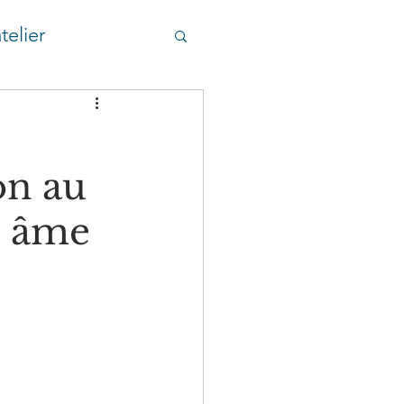
telier
on au
e âme