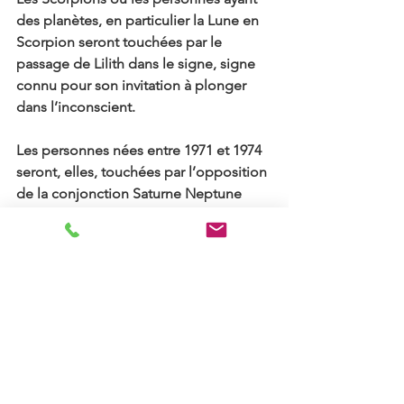
des planètes, en particulier la Lune en 
Scorpion seront touchées par le 
passage de Lilith dans le signe, signe 
connu pour son invitation à plonger 
dans l’inconscient.
Les personnes nées entre 1971 et 1974 
seront, elles, touchées par l’opposition 
de la conjonction Saturne Neptune 
avec leur Pluton Natal, de quoi faire 
une descente accélérée dans les 
profondeurs !
Aspects sélectionnées
 : Lune noires en 
Scorpion, conjonction Neptune 
Saturne en Bélier, Mercure Saturne 
carré croissant, Mercure Quinconce 
Pluton, Vénus Chiron carré croissant à 