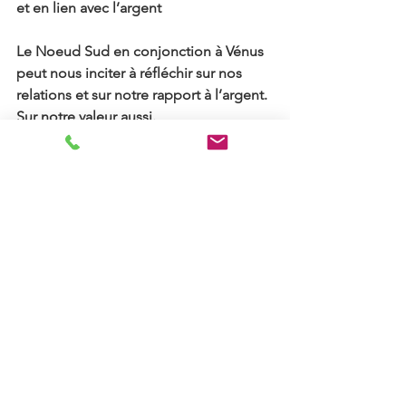
et en lien avec l’argent
Le Noeud Sud en conjonction à Vénus 
peut nous inciter à réfléchir sur nos 
relations et sur notre rapport à l’argent. 
Sur notre valeur aussi. 
Tant que nous associons notre valeur à 
l’argent que nous gagnons, nous 
rentrons les pieds joints dans un 
système qui ne valorise que les valeurs 
masculines d’affirmation.
Bien sûr il est important de tenir 
compte de cette énergie de l’argent et 
de ne pas la juger et je concède 
qu’effectivement une difficulté avec le 
fait de sentir que l’on a de la valeur 
peut déboucher sur de la difficulté à se 