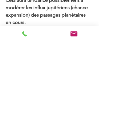
Cela aura tendance possiblement à 
modérer les influx jupitériens (chance 
expansion) des passages planétaires 
en cours.
Des questions à se poser
Mais revenons à cette Pleine Lune. 
Voici quelques questions pour nous 
mettre sur la piste :
Quelle aventure aurais-je envie 
d'oser?
Comment pourrais-je sortir de 
mon train train quotidien ?
Quelle nouvelle exploration de 
conscience ai-je envie de vivre?
Et si j'organisais une fête ?
Comment pourrais-je être plus 