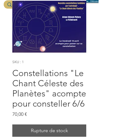
Formation psychanalyse jungienne / rêves - Wébinaire 6 août
Me suivre
SKU : 1
Constellations "Le
Chant Céleste des
Planètes" acompte
pour consteller 6/6
Prix
70,00 €
Rupture de stock