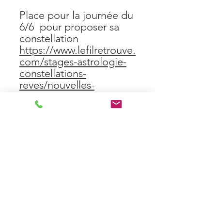
Place pour la journée du
6/6 pour proposer sa
constellation
https://www.lefilretrouve.
com/stages-astrologie-
constellations-
reves/nouvelles-
constellations-familiales-
par-lastrologie-paris12
Ariane Clément-Pichery
Le fil Retrouvé
Psychanalyse jungienne et astrologie
Paris et distanciel
Formation en astrologie en ligne
107 rue des Couronnes 75020 Paris