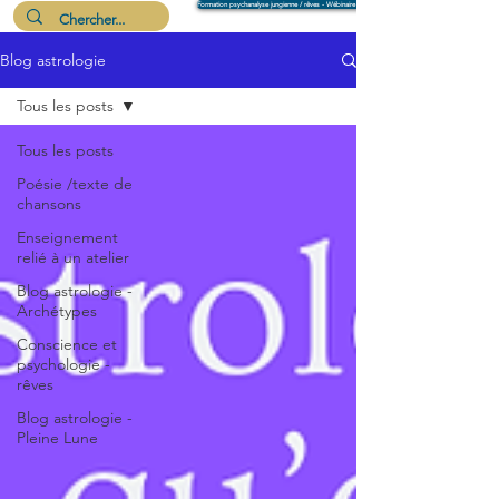
Formation psychanalyse jungienne / rêves - Wébinaire 6 août
Blog astrologie
Me suivre
Tous les posts
Tous les posts
Poésie /texte de
chansons
Enseignement
relié à un atelier
Blog astrologie -
Archétypes
Conscience et
psychologie -
rêves
Blog astrologie -
Pleine Lune