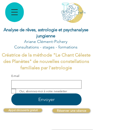
Analyse de rêves, astrologie et psychanalyse
jungienne
Ariane Clément-Pichery
Consultations - stages - formations
Créatrice de la méthode "Le Chant Céleste
des Planètes" de nouvelles constellations
familiales par l'astrologie
E‑mail
Oui, abonnez-moi à votre newsletter 
Envoyer
Appel découverte gratuit
Réserver une séance