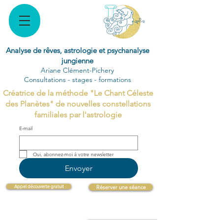
Analyse de rêves, astrologie et psychanalyse
jungienne
Ariane Clément-Pichery
Consultations - stages - formations
Créatrice de la méthode "Le Chant Céleste
des Planètes" de nouvelles constellations
familiales par l'astrologie
E‑mail
Oui, abonnez-moi à votre newsletter 
Envoyer
Appel découverte gratuit
Réserver une séance