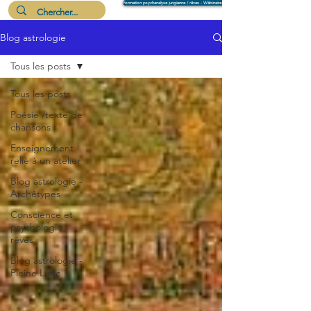
Formation psychanalyse jungienne / rêves - Wébinaire 6 août
Blog astrologie
Me suivre
Tous les posts
Tous les posts
Poésie /texte de
chansons
Enseignement
relié à un atelier
Blog astrologie -
Archétypes
Conscience et
psychologie -
rêves
Blog astrologie -
Pleine Lune