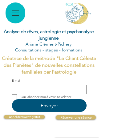
Analyse de rêves, astrologie et psychanalyse
jungienne
Ariane Clément-Pichery
Consultations - stages - formations
Créatrice de la méthode "Le Chant Céleste
des Planètes" de nouvelles constellations
familiales par l'astrologie
E‑mail
Oui, abonnez-moi à votre newsletter 
Envoyer
Appel découverte gratuit
Réserver une séance