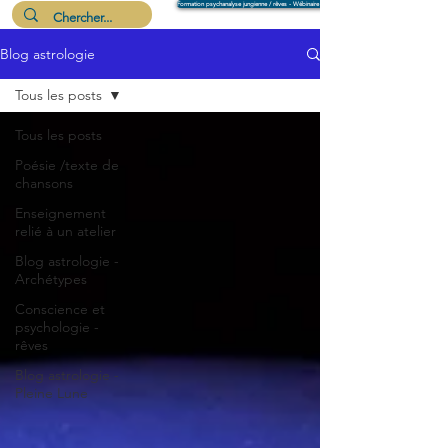
Formation psychanalyse jungienne / rêves - Wébinaire 6 août
Blog astrologie
Me suivre
Tous les posts
Tous les posts
Poésie /texte de
chansons
Enseignement
relié à un atelier
Blog astrologie -
Archétypes
Conscience et
psychologie -
rêves
Blog astrologie -
Pleine Lune