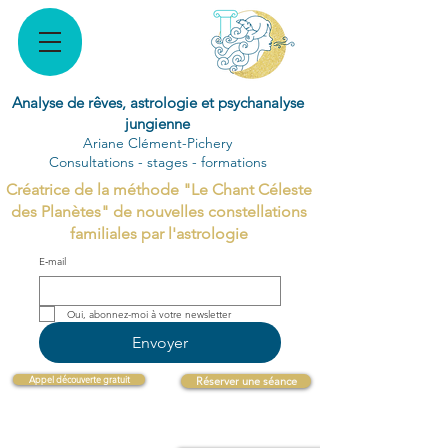
Analyse de rêves, astrologie et psychanalyse
jungienne
Ariane Clément-Pichery
Consultations - stages - formations
Créatrice de la méthode "Le Chant Céleste
des Planètes" de nouvelles constellations
familiales par l'astrologie
E‑mail
Oui, abonnez-moi à votre newsletter 
Envoyer
Appel découverte gratuit
Réserver une séance