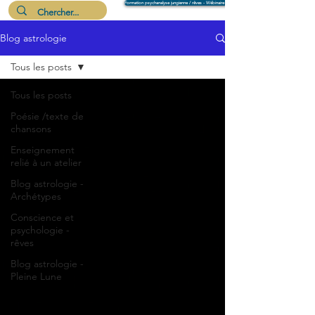
Formation psychanalyse jungienne / rêves - Wébinaire 6 août
Blog astrologie
Me suivre
Tous les posts
Tous les posts
Poésie /texte de
chansons
Enseignement
relié à un atelier
Blog astrologie -
Archétypes
Conscience et
psychologie -
rêves
Blog astrologie -
Pleine Lune