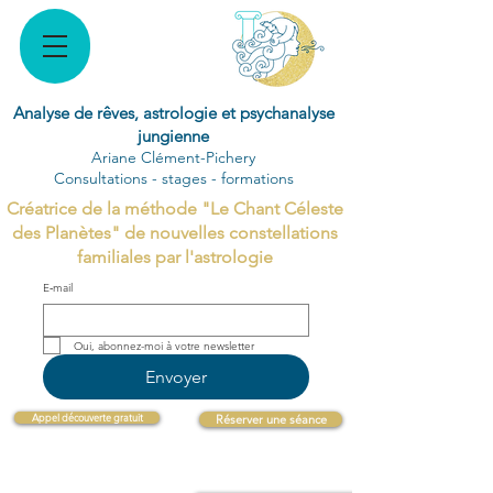
Analyse de rêves, astrologie et psychanalyse
jungienne
Ariane Clément-Pichery
Consultations - stages - formations
Créatrice de la méthode "Le Chant Céleste
des Planètes" de nouvelles constellations
familiales par l'astrologie
E‑mail
Oui, abonnez-moi à votre newsletter 
Envoyer
Appel découverte gratuit
Réserver une séance