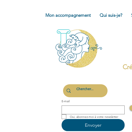
Mon accompagnement
Qui suis-je?
Cré
E‑mail
Oui, abonnez-moi à votre newsletter 
Envoyer