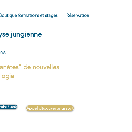
Boutique formations et stages
Réservation
lyse jungienne
ons
anètes" de nouvelles
ologie
naire 6 août
Appel découverte gratuit