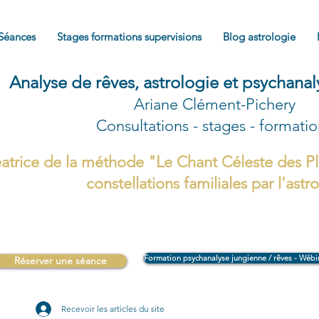
Séances
Stages formations supervisions
Blog astrologie
Analyse de rêves, astrologie et psychana
Ariane Clément-Pichery
Consultations - stages - formati
atrice de la méthode "Le Chant Céleste des Pl
constellations familiales par l'astr
Formation psychanalyse jungienne / rêves - Wébi
Réserver une séance
Recevoir les articles du site