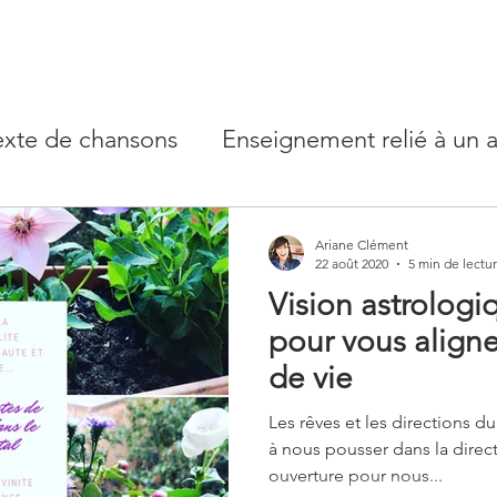
exte de chansons
Enseignement relié à un a
types
Conscience et psychologie - rêves
Ariane Clément
22 août 2020
5 min de lectu
Vision astrolog
e Lune
pour vous aligne
de vie
Les rêves et les directions d
à nous pousser dans la direc
ouverture pour nous...