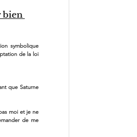
 bien 
tion symbolique 
tation de la loi 
ant que Saturne 
pas moi et je ne 
demander de me 