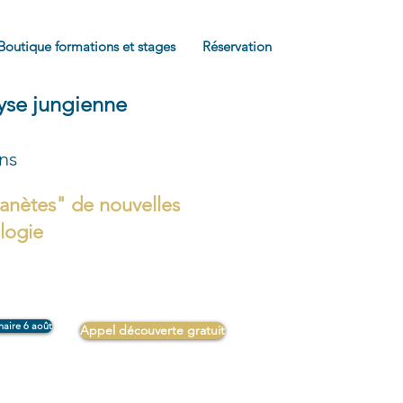
Boutique formations et stages
Réservation
lyse jungienne
ons
anètes" de nouvelles
ologie
naire 6 août
Appel découverte gratuit