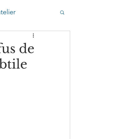
telier
fus de
btile