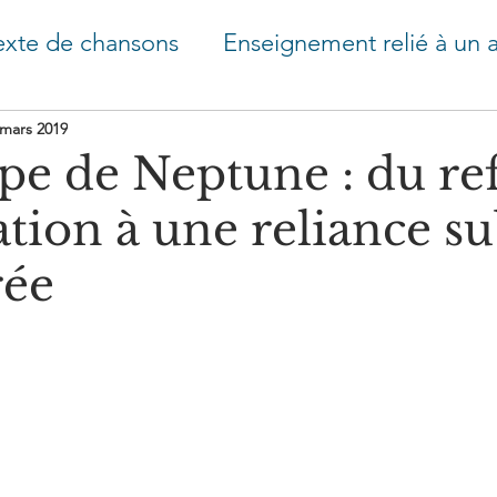
exte de chansons
Enseignement relié à un a
types
Conscience et psychologie - rêves
 mars 2019
pe de Neptune : du re
ation à une reliance su
e Lune
rée