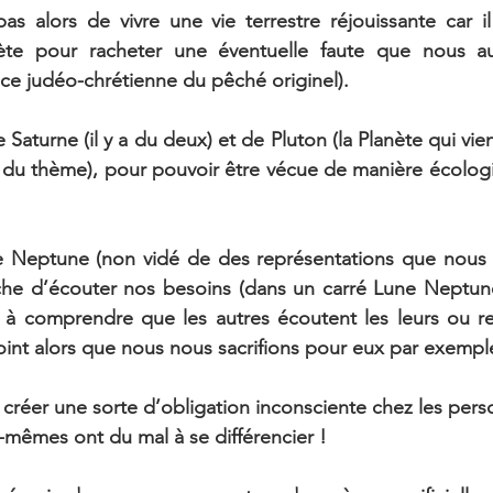
as alors de vivre une vie terrestre réjouissante car i
ète pour racheter une éventuelle faute que nous au
ace judéo-chrétienne du pêché originel).
aturne (il y a du deux) et de Pluton (la Planète qui vient
 du thème), pour pouvoir être vécue de manière écologi
de Neptune (non vidé de des représentations que nous 
che d’écouter nos besoins (dans un carré Lune Neptune
à comprendre que les autres écoutent les leurs ou re
point alors que nous nous sacrifions pour eux par exempl
créer une sorte d’obligation inconsciente chez les pers
s-mêmes ont du mal à se différencier !