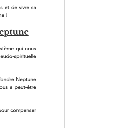
 et de vivre sa 
ne !
Neptune
stème qui nous 
eudo-spirituelle 
nfondre Neptune 
ous a peut-être 
pour compenser 