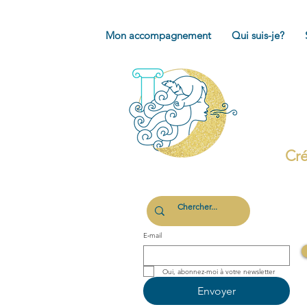
Mon accompagnement
Qui suis-je?
Cré
E‑mail
Oui, abonnez-moi à votre newsletter 
Envoyer