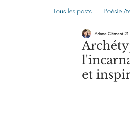
Tous les posts
Poésie /t
Blog astrologie - Arché
Ariane Clément
21
Archéty
l'incarn
Blog astrologie - Plein
et inspi