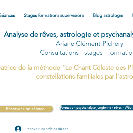
Séances
Stages formations supervisions
Blog astrologie
Analyse de rêves, astrologie et psychana
Ariane Clément-Pichery
Consultations - stages - formati
atrice de la méthode "Le Chant Céleste des Pl
constellations familiales par l'astr
Formation psychanalyse jungienne / rêves - Wébi
Réserver une séance
Recevoir les articles du site