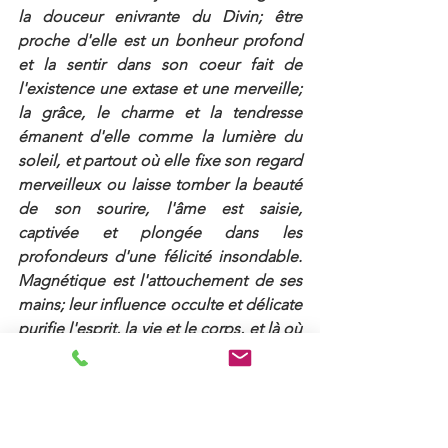
la douceur enivrante du Divin; être 
proche d'elle est un bonheur profond 
et la sentir dans son coeur fait de 
l'existence une extase et une merveille; 
la grâce, le charme et la tendresse 
émanent d'elle comme la lumière du 
soleil, et partout où elle fixe son regard 
merveilleux ou laisse tomber la beauté 
de son sourire, l'âme est saisie, 
captivée et plongée dans les 
profondeurs d'une félicité insondable. 
Magnétique est l'attouchement de ses 
mains; leur influence occulte et délicate 
purifie l'esprit, la vie et le corps, et là où 
elle presse ses pieds coulent les flots 
miraculeux d'un Ananda qui ravit.
Et pourtant il n'est pas facile de faire 