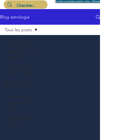
Formation psychanalyse jungienne / rêves - Wébinaire 6 août
Blog astrologie
Me suivre
Tous les posts
Tous les posts
Poésie /texte de
chansons
Enseignement
relié à un atelier
Blog astrologie -
Archétypes
Conscience et
psychologie -
rêves
Blog astrologie -
Pleine Lune