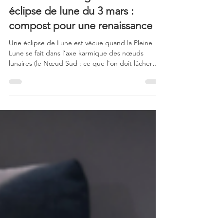
Pleine Lune Vierge-Poissons -
éclipse de lune du 3 mars :
compost pour une renaissance
Une éclipse de Lune est vécue quand la Pleine
Lune se fait dans l’axe karmique des nœuds
lunaires (le Nœud Sud : ce que l’on doit lâcher
mais aussi nos dons et le Nœud Nord : vers où est
invité à aller pour évoluer dans cette vie). Une
éclipse de Lune fait ressortir l’ombre et le passé
non résolu, nous pouvons vivre des
submergements émotionnels et ici, en Vierge, des
somatisations.