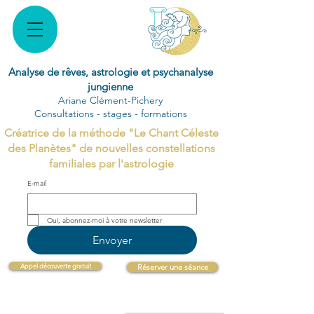
Analyse de rêves, astrologie et psychanalyse
jungienne
Ariane Clément-Pichery
Consultations - stages - formations
Créatrice de la méthode "Le Chant Céleste
des Planètes" de nouvelles constellations
familiales par l'astrologie
E‑mail
Oui, abonnez-moi à votre newsletter 
Envoyer
Appel découverte gratuit
Réserver une séance