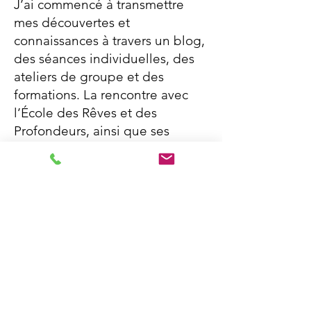
J’ai commencé à transmettre
mes découvertes et
connaissances à travers un blog,
des séances individuelles, des
ateliers de groupe et des
formations. La rencontre avec
l’École des Rêves et des
Profondeurs, ainsi que ses
enseignements initiatiques
(rêves, pratiques énergétiques
autour de l’Arbre de Vie, Yoga
Intégral de Mère et Sri
Aurobindo), a révolutionné ma
vie et ma pratique
thérapeutique, m’amenant vers
un alignement et un
épanouissement plus profonds.