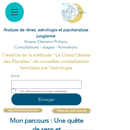
Analyse de rêves, astrologie et psychanalyse
jungienne
Ariane Clément-Pichery
Consultations - stages - formations
Créatrice de la méthode "Le Chant Céleste
des Planètes" de nouvelles constellations
familiales par l'astrologie
E‑mail
Oui, abonnez-moi à votre newsletter 
Envoyer
Appel découverte gratuit
Réserver une séance
Mon parcours : Une quête
de sens et