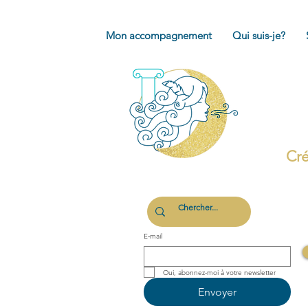
Mon accompagnement
Qui suis-je?
Cré
E‑mail
Oui, abonnez-moi à votre newsletter 
Envoyer