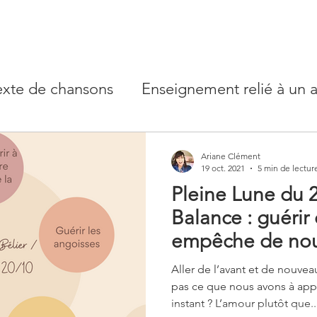
exte de chansons
Enseignement relié à un a
types
Conscience et psychologie - rêves
Ariane Clément
19 oct. 2021
5 min de lectur
Pleine Lune du 2
e Lune
Balance : guérir
empêche de nous
l’amour
Aller de l’avant et de nouvea
pas ce que nous avons à app
instant ? L’amour plutôt que..