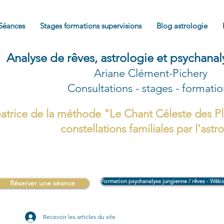
Séances
Stages formations supervisions
Blog astrologie
Analyse de rêves, astrologie et psychana
Ariane Clément-Pichery
Consultations - stages - formati
atrice de la méthode "Le Chant Céleste des Pl
constellations familiales par l'astr
Formation psychanalyse jungienne / rêves - Wébi
Réserver une séance
Recevoir les articles du site