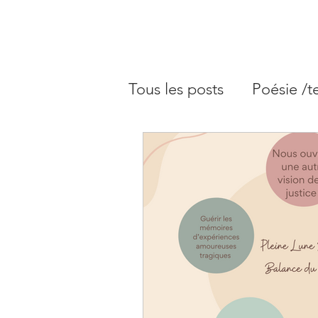
Tous les posts
Poésie /t
Blog astrologie - Arché
Blog astrologie - Plein