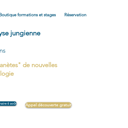
Boutique formations et stages
Réservation
lyse jungienne
ons
anètes" de nouvelles
ologie
naire 6 août
Appel découverte gratuit