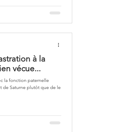
itations à vivre le côté
 du signe.
astration à la
ien vécue...
c la fonction paternelle
t de Saturne plutôt que de le