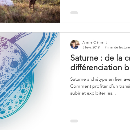
planètes en chute sont des inv
transcendant de la planète et
Ariane Clément
5 févr. 2019
7 min de lecture
Saturne : de la c
différenciation b
Saturne archétype en lien ave
Comment profiter d’un transi
subir et exploiter les...