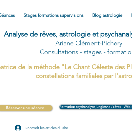
Séances
Stages formations supervisions
Blog astrologie
Analyse de rêves, astrologie et psychana
Ariane Clément-Pichery
Consultations - stages - formati
atrice de la méthode "Le Chant Céleste des Pl
constellations familiales par l'astr
Formation psychanalyse jungienne / rêves - Wébi
Réserver une séance
Recevoir les articles du site