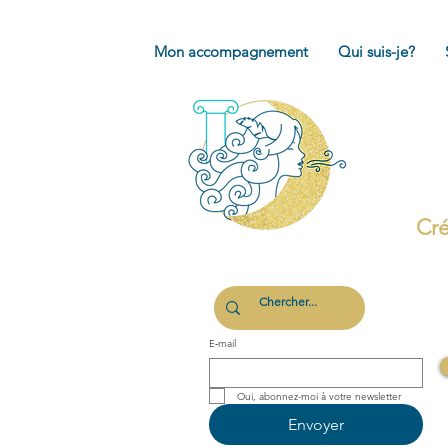
Mon accompagnement
Qui suis-je?
Cré
E‑mail
Oui, abonnez-moi à votre newsletter 
Envoyer