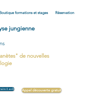
Boutique formations et stages
Réservation
lyse jungienne
ons
anètes" de nouvelles
ologie
naire 6 août
Appel découverte gratuit