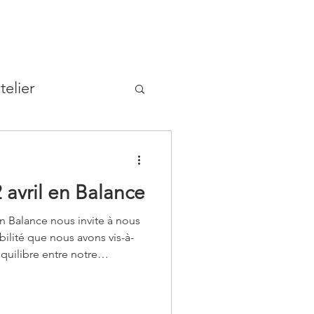
telier
 avril en Balance
en Balance nous invite à nous
ilité que nous avons vis-à-
équilibre entre notre
’harmonie du groupe. Saturne
) est en chute mais selon une
le de l’astrologie, les