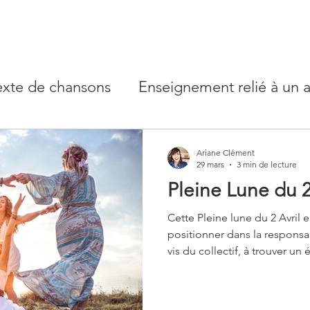
exte de chansons
Enseignement relié à un a
types
Conscience et psychologie - rêves
Ariane Clément
29 mars
3 min de lecture
Pleine Lune du 2
e Lune
Cette Pleine lune du 2 Avril 
positionner dans la responsab
vis du collectif, à trouver un 
affirmation individuelle et l
(autorité) en Bélier (individu
certaine vision transpersonnel