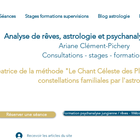
Séances
Stages formations supervisions
Blog astrologie
Analyse de rêves, astrologie et psychana
Ariane Clément-Pichery
Consultations - stages - formati
atrice de la méthode "Le Chant Céleste des Pl
constellations familiales par l'astr
Formation psychanalyse jungienne / rêves - Wébi
Réserver une séance
Recevoir les articles du site