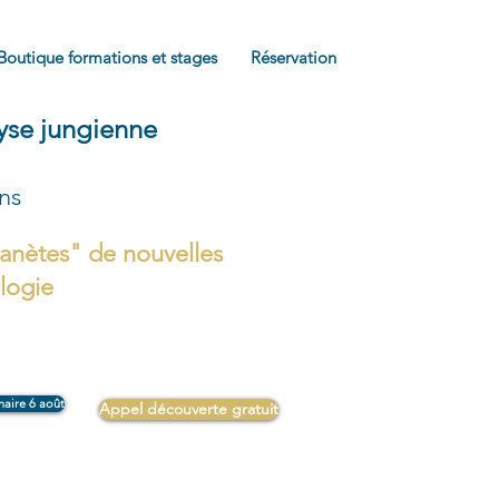
Boutique formations et stages
Réservation
lyse jungienne
ons
anètes" de nouvelles
ologie
naire 6 août
Appel découverte gratuit