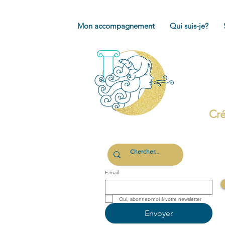
Mon accompagnement
Qui suis-je?
Cré
E‑mail
Oui, abonnez-moi à votre newsletter 
Envoyer