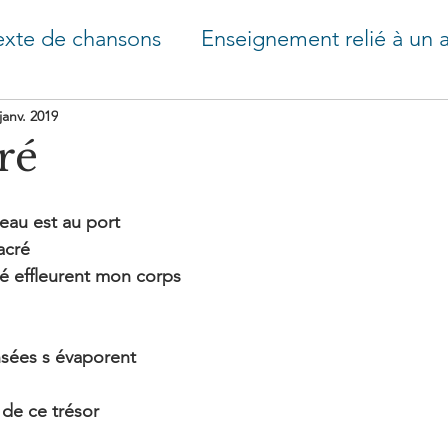
exte de chansons
Enseignement relié à un a
types
Conscience et psychologie - rêves
janv. 2019
ré
e Lune
eau est au port
sacré
é effleurent mon corps
sées s évaporent
 de ce trésor