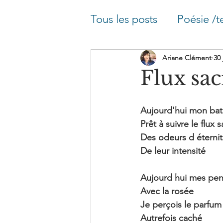
Tous les posts
Poésie /t
Blog astrologie - Arché
Ariane Clément
30 
Flux sac
Blog astrologie - Plein
Aujourd'hui mon bat
Prêt à suivre le flux 
Des odeurs d éternit
De leur intensité
Aujourd hui mes pen
Avec la rosée
Je perçois le parfum
Autrefois caché