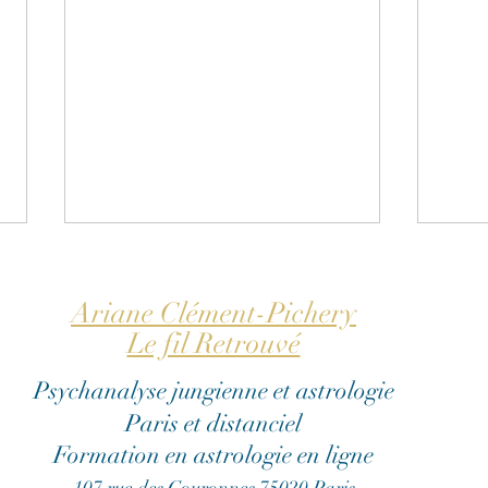
Ariane Clément-Pichery
Le fil Retrouvé
Psychanalyse jungienne et astrologie
Paris et distanciel
Ode à la maternité sous
Mon
Formation en astrologie en ligne
toutes ses formes
blan
aut
107 rue des Couronnes 75020 Paris