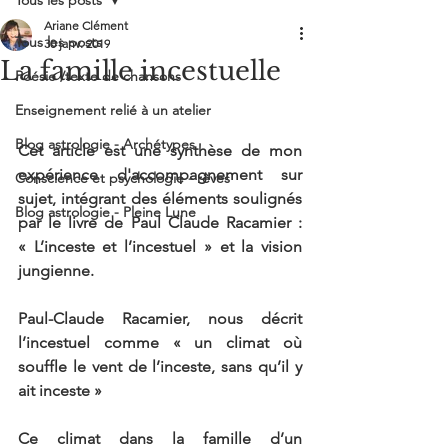
Tous les posts
Formation psychanalyse jungienne / rêves - Wébinaire 6 août
Ariane Clément
Tous les posts
30 janv. 2019
Me suivre
La famille incestuelle
Poésie /texte de chansons
Enseignement relié à un atelier
Blog astrologie - Archétypes
Cet article est une synthèse de mon 
expérience d'accompagnement sur 
Conscience et psychologie - rêves
sujet, intégrant des éléments soulignés 
Blog astrologie - Pleine Lune
par le livre de Paul Claude Racamier :  
« L’inceste et l’incestuel » et la vision 
jungienne.
Paul-Claude Racamier, nous décrit 
l’incestuel comme « un climat où 
souffle le vent de l’inceste, sans qu’il y 
ait inceste »
Ce climat dans la famille d’un 