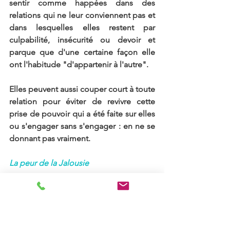
sentir comme happées dans des 
relations qui ne leur conviennent pas et 
dans lesquelles elles restent par 
culpabilité, insécurité ou devoir et 
parque que d'une certaine façon elle 
ont l'habitude "d'appartenir à l'autre".
Elles peuvent aussi couper court à toute 
relation pour éviter de revivre cette 
prise de pouvoir qui a été faite sur elles 
ou s'engager sans s'engager : en ne se 
donnant pas vraiment.
La peur de la Jalousie
Le parent qui est exclu du lien incestuel 
peut développer une jalousie pour 
l’enfant, ne se rendant pas toujours 
compte de ce qui se passe réellement.