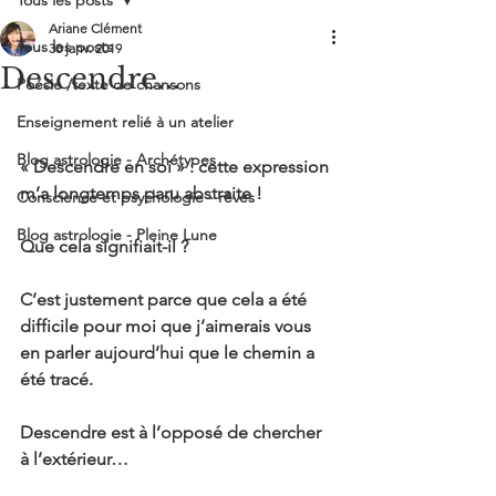
Tous les posts
Formation psychanalyse jungienne / rêves - Wébinaire 6 août
Ariane Clément
Tous les posts
30 janv. 2019
Me suivre
Descendre...
Poésie /texte de chansons
Enseignement relié à un atelier
Blog astrologie - Archétypes
« Descendre en soi » : cette expression 
m’a longtemps paru abstraite !
Conscience et psychologie - rêves
Blog astrologie - Pleine Lune
Que cela signifiait-il ?
C’est justement parce que cela a été 
difficile pour moi que j’aimerais vous 
en parler aujourd’hui que le chemin a 
été tracé.
Descendre est à l’opposé de chercher 
à l’extérieur…