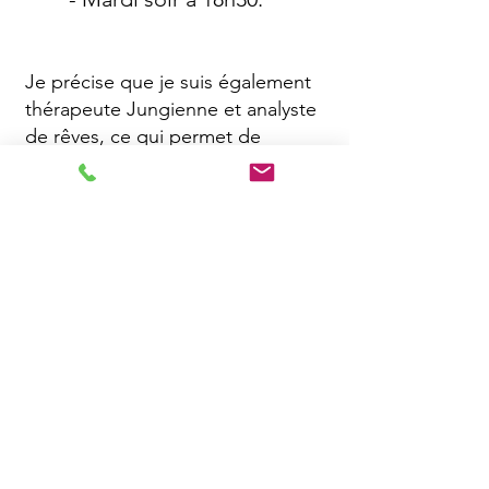
Je précise que je suis également
thérapeute Jungienne et analyste
de rêves, ce qui permet de
pouvoir aller plus profondément
dans l'accueil des images qui
pourraient se présenter lors de la
séance. Je pourrais également
vous recevoir en analyse de rêves
en dehors des séance de groupe
(les mouvements psycho-corporels
peuvent relancer l'activité
onirique).