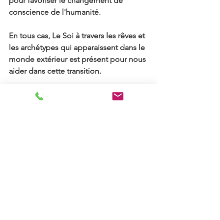
pour favoriser le changement de 
conscience de l'humanité.
En tous cas, Le Soi à travers les rêves et 
les archétypes qui apparaissent dans le 
monde extérieur est présent pour nous 
aider dans cette transition.
Puissions nous en tenir compte !
Gardons espoir !
Belle fin d'été à toutes et à tous
Ariane
Si l'astrologie vous intéresse, une 
formation niveau 1 débutera en Février 
2026 et en Septembre 2025 pour 