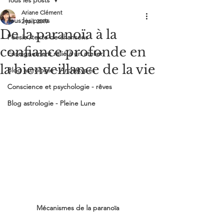
Tous les posts
Formation psychanalyse jungienne / rêves - Wébinaire 6 août
Ariane Clément
Tous les posts
2 juil. 2019
Me suivre
De la paranoïa à la
Poésie /texte de chansons
confiance profonde en
Enseignement relié à un atelier
la bienveillance de la vie
Blog astrologie - Archétypes
Conscience et psychologie - rêves
Blog astrologie - Pleine Lune
Mécanismes de la paranoïa