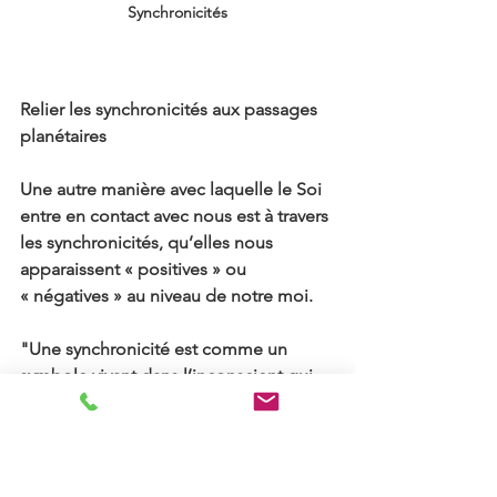
Synchronicités
Relier les synchronicités aux passages 
planétaires
Une autre manière avec laquelle le Soi 
entre en contact avec nous est à travers 
les synchronicités, qu’elles nous 
apparaissent « positives » ou 
« négatives » au niveau de notre moi.
"Une synchronicité est comme un 
symbole vivant dans l’inconscient qui 
vient « déborder » dans le réel 
extérieur.
C’est vrai dans la vie d’un individu, mais 
c’est aussi vrai dans la vie collective des 